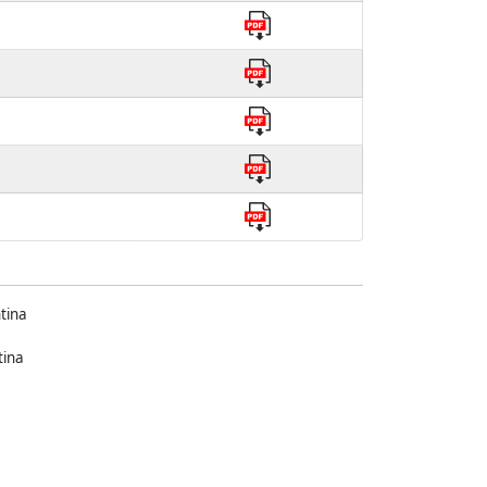
tina
tina